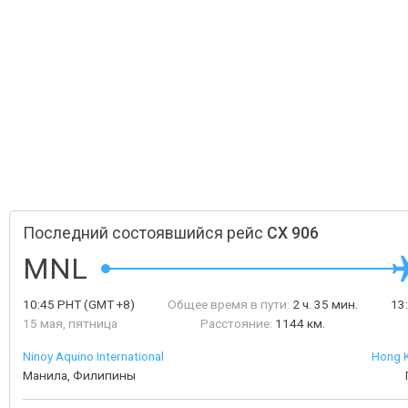
Последний состоявшийся рейс
CX 906
MNL
10:45
PHT
(GMT +8)
Общее время в пути:
2 ч. 35 мин.
13
15 мая, пятница
Расстояние:
1144 км.
Ninoy Aquino International
Hong K
Манила, Филипины