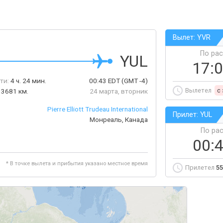
Вылет: YVR
По ра
YUL
17:
ти:
4 ч. 24 мин.
00:43
EDT
(GMT -4)
Вылетел
c
3681 км.
24 марта, вторник
Pierre Elliott Trudeau International
Прилет: YUL
Монреаль, Канада
По ра
00:
* В точке вылета и прибытия указано местное время
Прилетел
55