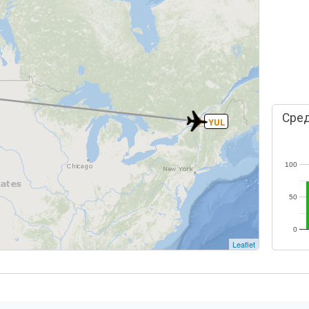
Сред
YUL
100
50
0
Leaflet