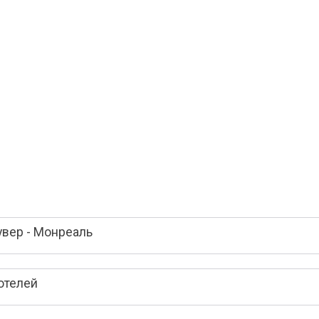
увер - Монреаль
отелей