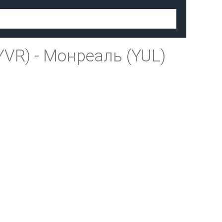
YVR)
-
Монреаль (YUL)