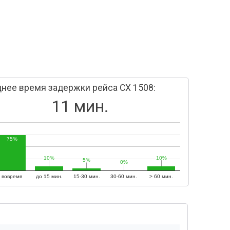
нее время задержки рейса CX 1508:
11 мин.
75%
10%
10%
10%
10%
5%
5%
0%
0%
вовремя
до 15 мин.
15-30 мин.
30-60 мин.
> 60 мин.