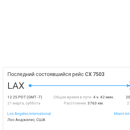
Последний состоявшийся рейс
CX 7503
LAX
12:25
PDT
(GMT -7)
Общее время в пути:
4 ч. 42 мин.
2
21 марта, суббота
Расстояние:
3763 км.
2
Los Angeles International
Miami Int
Лос Анджелес, США