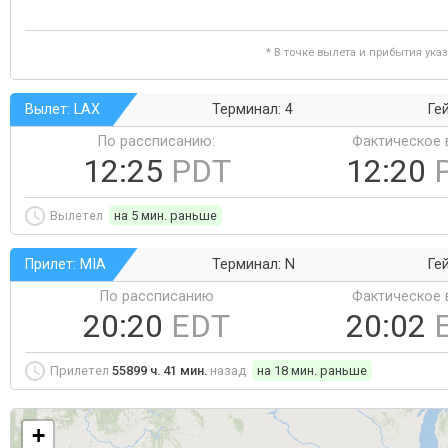
* В точке вылета и прибытия ука
Вылет: LAX
Терминал: 4
Ге
По рассписанию:
Фактическое 
12:25
PDT
12:20
Вылетел
на 5 мин. раньше
Прилет: MIA
Терминал: N
Ге
По рассписанию
Фактическое 
20:20
EDT
20:02
Прилетел
55899 ч. 41 мин.
назад
на 18 мин. раньше
+