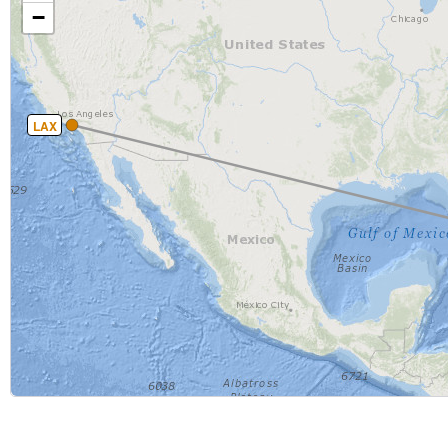
−
LAX