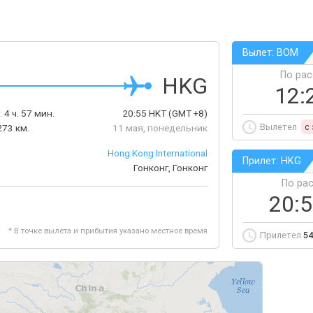
Вылет: BOM
По ра
HKG
12:
:
4 ч. 57 мин.
20:55
HKT
(GMT +8)
Вылетел
c
273 км.
11 мая, понедельник
Hong Kong International
Прилет: HKG
Гонконг, Гонконг
По ра
20:
* В точке вылета и прибытия указано местное время
Прилетел
54