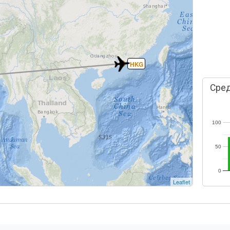
HKG
Сред
100
50
0
Leaflet