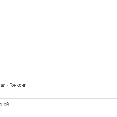
и - Гонконг
елей