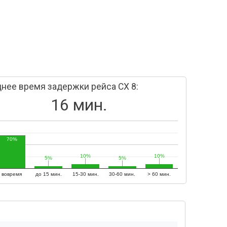
нее время задержки рейса CX 8:
16 мин.
70%
10%
10%
10%
10%
5%
5%
5%
5%
вовремя
до 15 мин.
15-30 мин.
30-60 мин.
> 60 мин.