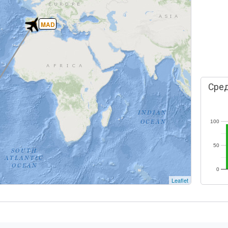
MAD
Сред
100
50
0
Leaflet