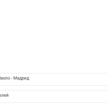
Паоло - Мадрид
елей