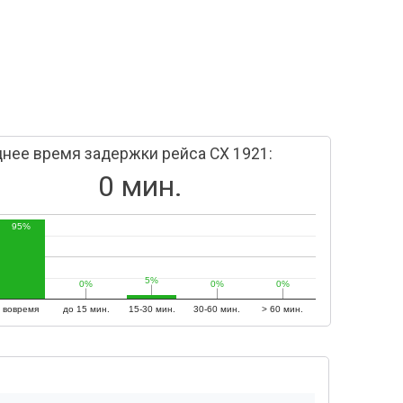
нее время задержки рейса CX 1921:
0 мин.
95%
5%
5%
0%
0%
0%
0%
0%
0%
вовремя
до 15 мин.
15-30 мин.
30-60 мин.
> 60 мин.