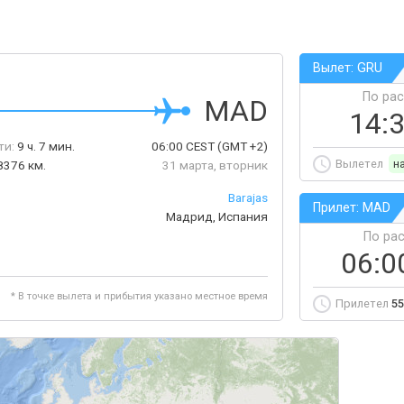
Вылет: GRU
По ра
MAD
14:
ти:
9 ч. 7 мин.
06:00
CEST
(GMT +2)
Вылетел
н
8376 км.
31 марта, вторник
Barajas
Прилет: MAD
Мадрид, Испания
По ра
06:0
* В точке вылета и прибытия указано местное время
Прилетел
55