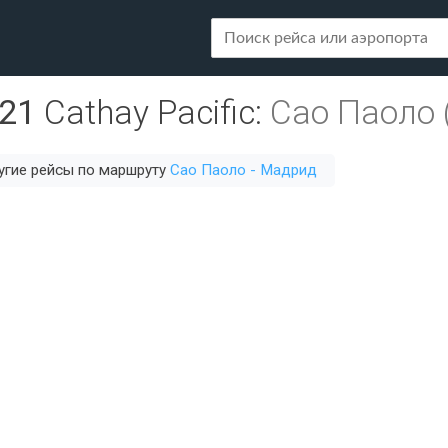
21
Cathay Pacific
:
Сао Паоло 
угие рейсы по маршруту
Сао Паоло - Мадрид