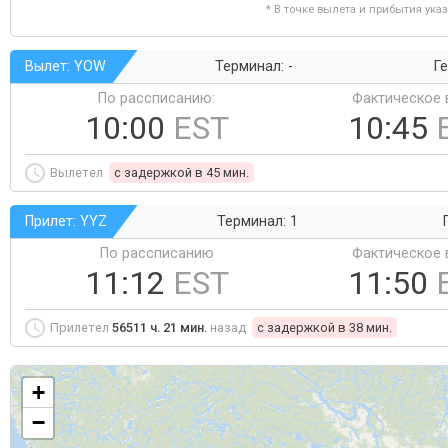
* В точке вылета и прибытия ука
Вылет: YOW
Терминал: -
Ге
По рассписанию:
Фактическое 
10:00
EST
10:45
Вылетел
c задержкой в 45 мин.
Прилет: YYZ
Терминал: 1
По рассписанию
Фактическое 
11:12
EST
11:50
Прилетел
56511 ч. 21 мин.
назад
c задержкой в 38 мин.
+
−