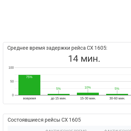
Среднее время задержки рейса CX 1605:
14 мин.
100
75%
50
10%
10%
5%
5%
5%
5%
0
вовремя
до 15 мин.
15-30 мин.
30-60 мин.
Состоявшиеся рейсы CX 1605