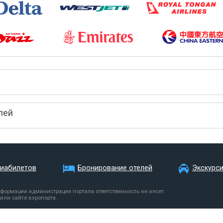
лей
виабилетов
Бронирование отелей
Экскурс
нформации администрация портала ответственность не несет.
или сайте аэропорта.