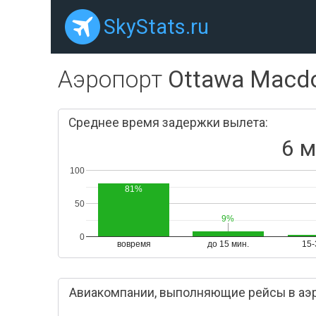
SkyStats.ru
Аэропорт
Ottawa Macdon
Среднее время задержки вылета:
6 м
100
81%
50
9%
9%
0
вовремя
до 15 мин.
15-
Авиакомпании, выполняющие рейсы в аэропо