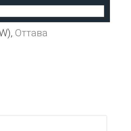
W),
Оттава