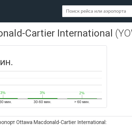
ald-Cartier International
(YO
ин.
3%
3%
3%
3%
2%
2%
30 мин.
30-60 мин.
> 60 мин.
рт Ottawa Macdonald-Cartier International: