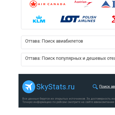
Оттава: Поиск авиабилетов
Оттава: Поиск популярных и дешевых оте
SkyStats.ru
Поиск а
Все данные берутся из открытых источников. За достоверность и
Точную информацию по рейсам смотрите на сайте авиакомпании 