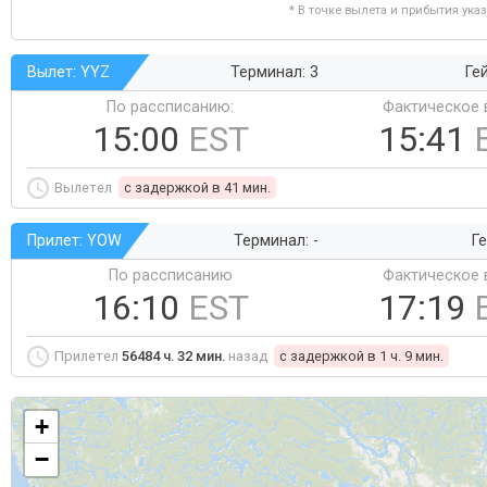
* В точке вылета и прибытия ука
Вылет: YYZ
Терминал: 3
Ге
По рассписанию:
Фактическое 
15:00
EST
15:41
Вылетел
c задержкой в 41 мин.
Прилет: YOW
Терминал: -
Ге
По рассписанию
Фактическое 
16:10
EST
17:19
Прилетел
56484 ч. 32 мин.
назад
c задержкой в 1 ч. 9 мин.
+
−