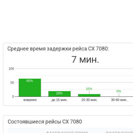
Среднее время задержки рейса CX 7080:
7 мин.
100
65%
50
10%
10%
0%
0%
20%
0
вовремя
до 15 мин.
15-30 мин.
30-60 мин.
Состоявшиеся рейсы CX 7080