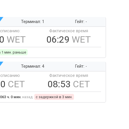
Терминал: 1
Гейт: -
ссписанию:
Фактическое время
30
WET
06:29
WET
а 1 мин. раньше
Терминал: 4
Гейт: -
ссписанию
Фактическое время
50
CET
08:53
CET
063 ч. 0 мин.
назад
c задержкой в 3 мин.