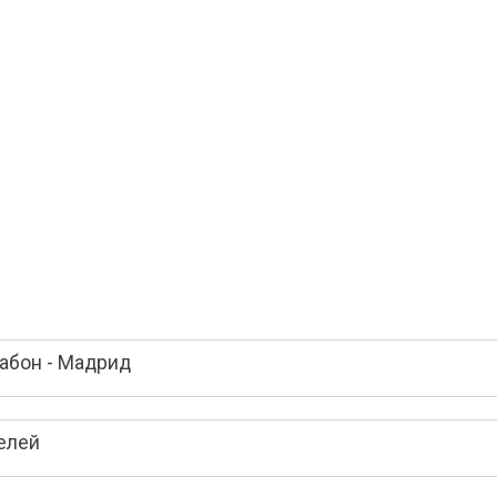
абон - Мадрид
елей