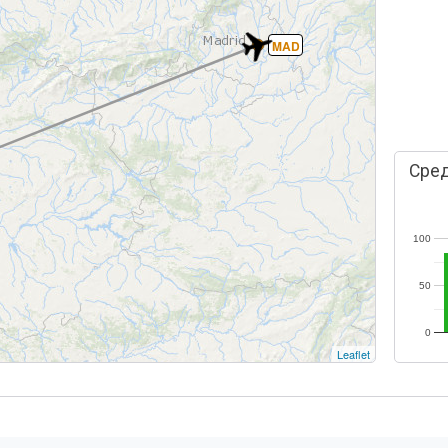
MAD
Сред
100
50
0
Leaflet