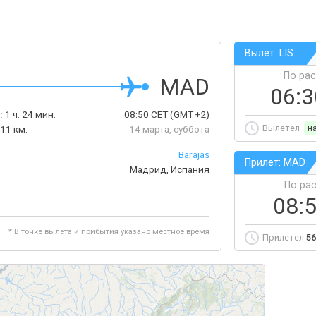
Вылет: LIS
По ра
MAD
06:
:
1 ч. 24 мин.
08:50
CET
(GMT +2)
Вылетел
н
11 км.
14 марта, суббота
Barajas
Прилет: MAD
Мадрид, Испания
По ра
08:
* В точке вылета и прибытия указано местное время
Прилетел
56