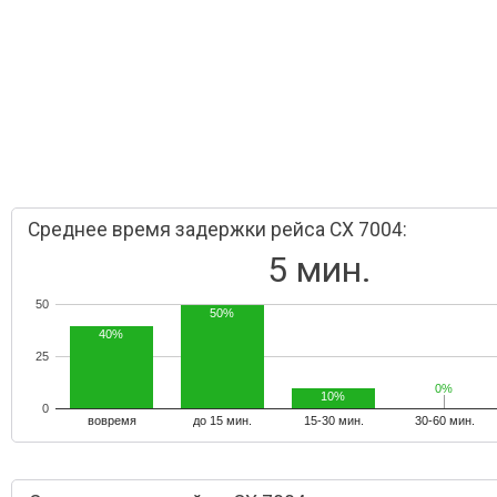
Среднее время задержки рейса CX 7004:
5 мин.
50
50%
40%
25
0%
0%
10%
0
вовремя
до 15 мин.
15-30 мин.
30-60 мин.