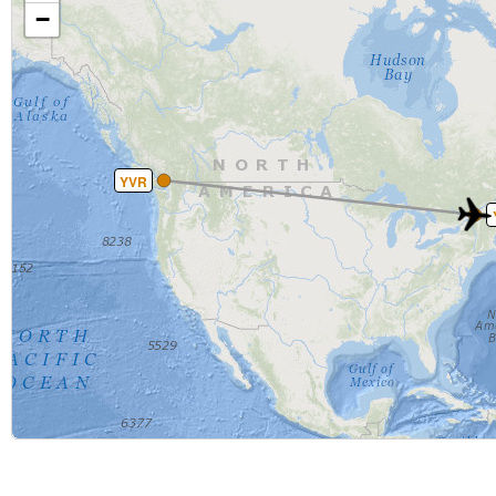
−
YVR