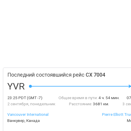
Последний состоявшийся рейс
CX 7004
YVR
23:25
PDT
(GMT -7)
Общее время в пути:
4 ч. 54 мин.
0
2 сентября, понедельник
Расстояние:
3681 км.
3 се
Vancouver International
Pierre Elliott Tr
Ванкувер, Канада
М