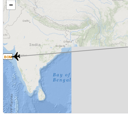
−
BOM