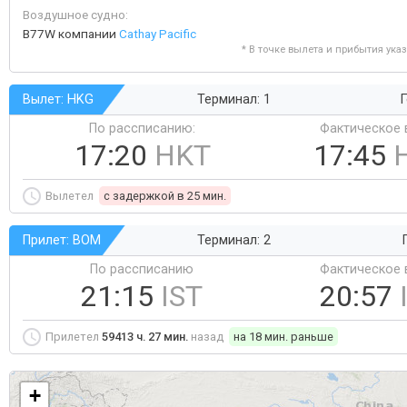
Воздушное судно:
B77W компании
Cathay Pacific
* В точке вылета и прибытия ука
Вылет: HKG
Терминал: 1
Г
По рассписанию:
Фактическое 
17:20
HKT
17:45
Вылетел
c задержкой в 25 мин.
Прилет: BOM
Терминал: 2
По рассписанию
Фактическое 
21:15
IST
20:57
Прилетел
59413 ч. 27 мин.
назад
на 18 мин. раньше
+