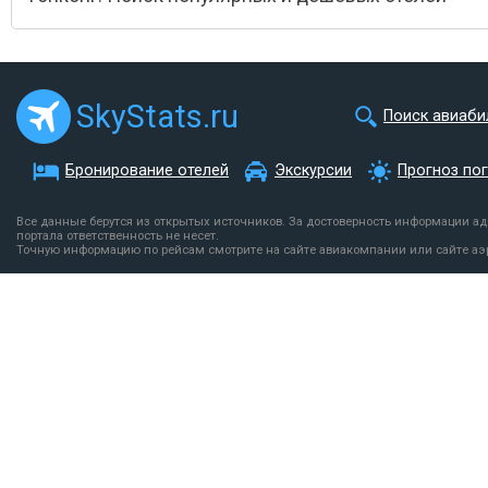
SkyStats.ru
Поиск авиаби
Бронирование отелей
Экскурсии
Прогноз по
Все данные берутся из открытых источников. За достоверность информации а
портала ответственность не несет.
Точную информацию по рейсам смотрите на сайте авиакомпании или сайте аэ