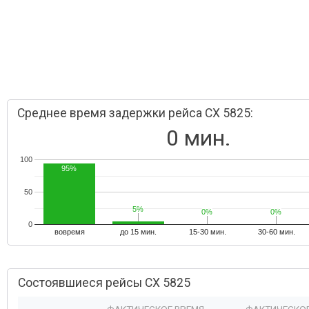
Среднее время задержки рейса CX 5825:
0 мин.
100
95%
50
5%
5%
0%
0%
0%
0%
0
вовремя
до 15 мин.
15-30 мин.
30-60 мин.
Состоявшиеся рейсы CX 5825