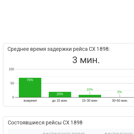
Среднее время задержки рейса CX 1898:
3 мин.
100
70%
50
10%
10%
0%
0%
20%
0
вовремя
до 15 мин.
15-30 мин.
30-60 мин.
Состоявшиеся рейсы CX 1898