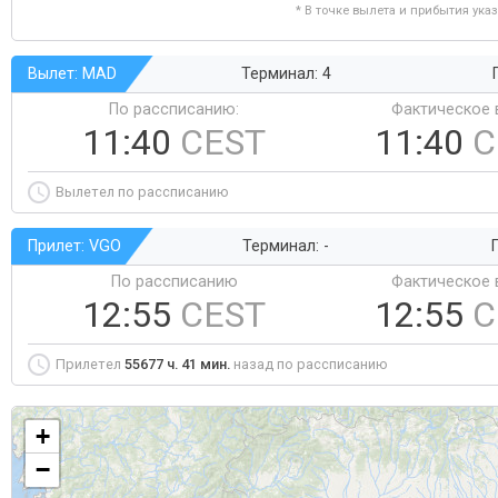
* В точке вылета и прибытия ука
Вылет: MAD
Терминал: 4
По рассписанию:
Фактическое 
11:40
CEST
11:40
C
Вылетел по рассписанию
Прилет: VGO
Терминал: -
Г
По рассписанию
Фактическое 
12:55
CEST
12:55
C
Прилетел
55677 ч. 41 мин.
назад по рассписанию
+
−