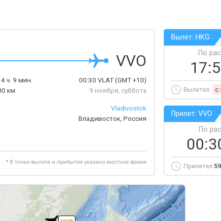
Вылет: HKG
По ра
VVO
17:
4 ч. 9 мин.
00:30
VLAT
(GMT +10)
Вылетел
c
0 км.
9 ноября, суббота
Vladivostok
Прилет: VVO
Владивосток, Россия
По ра
00:
* В точке вылета и прибытия указано местное время
Прилетел
59