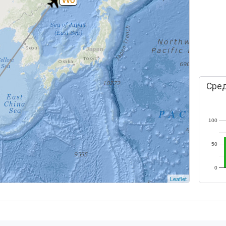
VVO
Сред
100
50
0
Leaflet