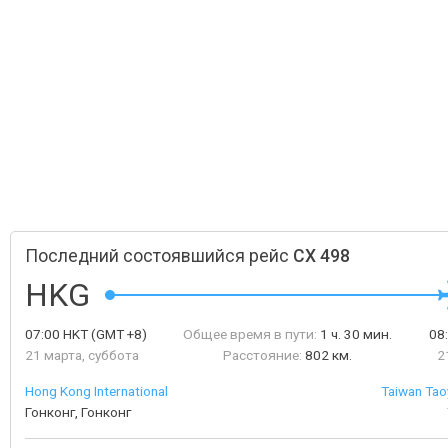
Последний состоявшийся рейс
CX 498
HKG
07:00
HKT
(GMT +8)
Общее время в пути:
1 ч. 30 мин.
08
21 марта, суббота
Расстояние:
802 км.
2
Hong Kong International
Taiwan Taoy
Гонконг, Гонконг