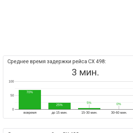
Среднее время задержки рейса CX 498:
3 мин.
100
70%
50
5%
5%
0%
0%
25%
0
вовремя
до 15 мин.
15-30 мин.
30-60 мин.