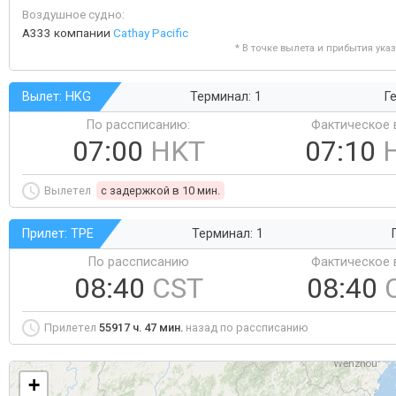
Воздушное судно:
A333 компании
Cathay Pacific
* В точке вылета и прибытия ука
Вылет: HKG
Терминал: 1
Ге
По рассписанию:
Фактическое 
07:00
HKT
07:10
Вылетел
c задержкой в 10 мин.
Прилет: TPE
Терминал: 1
По рассписанию
Фактическое 
08:40
CST
08:40
Прилетел
55917 ч. 47 мин.
назад по рассписанию
+