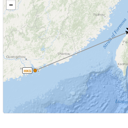
−
HKG