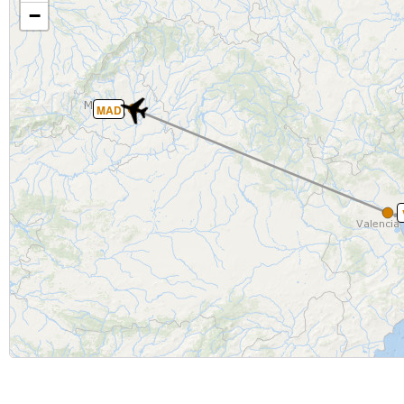
−
MAD