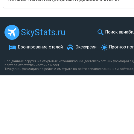
SkyStats.ru
Поиск авиаби
Бронирование отелей
Экскурсии
Прогноз по
Все данные берутся из открытых источников. За достоверность информации а
портала ответственность не несет.
Точную информацию по рейсам смотрите на сайте авиакомпании или сайте аэ