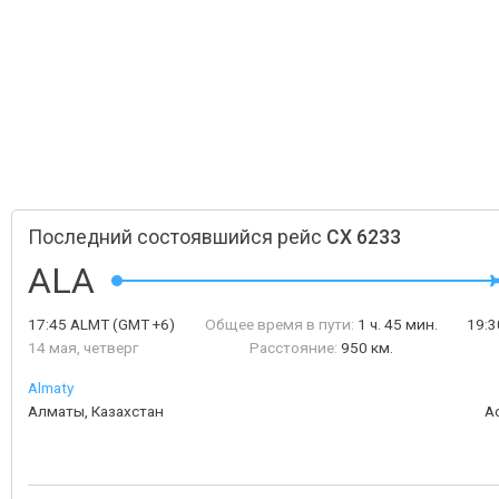
Последний состоявшийся рейс
CX 6233
ALA
17:45
ALMT
(GMT +6)
Общее время в пути:
1 ч. 45 мин.
19:
14 мая, четверг
Расстояние:
950 км.
Almaty
Алматы, Казахстан
А