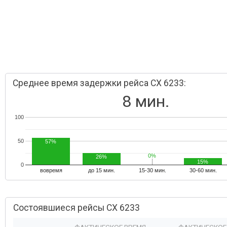
Среднее время задержки рейса CX 6233:
8 мин.
100
50
57%
0%
0%
26%
15%
0
вовремя
до 15 мин.
15-30 мин.
30-60 мин.
Состоявшиеся рейсы CX 6233