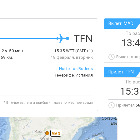
Вылет: MAD
По ра
TFN
13:
:
2 ч. 50 мин.
15:35
WET
(GMT +1)
Вылетел по
769 км.
18 февраля, вторник
Norte Los Rodeos
Прилет: TFN
Тенерифе, Испания
По ра
15:
* В точке вылета и прибытия указано местное время
Прилетел
56
MAD