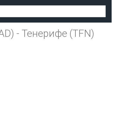
AD)
-
Тенерифе (TFN)