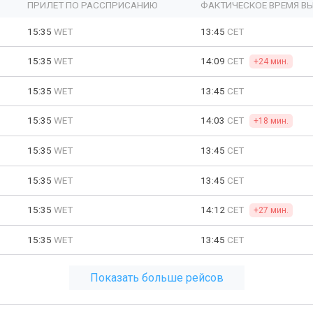
ПРИЛЕТ ПО РАССПРИСАНИЮ
ФАКТИЧЕСКОЕ ВРЕМЯ В
15:35
WET
13:45
CET
15:35
WET
14:09
CET
+24 мин.
15:35
WET
13:45
CET
15:35
WET
14:03
CET
+18 мин.
15:35
WET
13:45
CET
15:35
WET
13:45
CET
15:35
WET
14:12
CET
+27 мин.
15:35
WET
13:45
CET
Показать больше рейсов