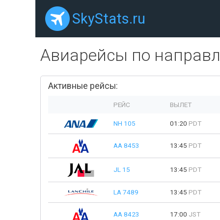
SkyStats.ru
Авиарейсы по направ
Активные рейсы:
РЕЙС
ВЫЛЕТ
NH 105
01:20
PDT
AA 8453
13:45
PDT
JL 15
13:45
PDT
LA 7489
13:45
PDT
AA 8423
17:00
JST