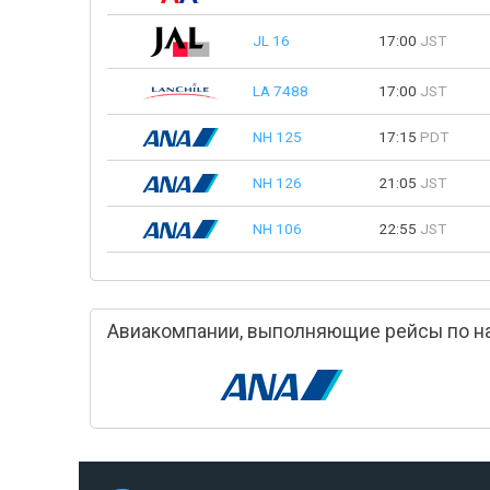
JL 16
17:00
JST
LA 7488
17:00
JST
NH 125
17:15
PDT
NH 126
21:05
JST
NH 106
22:55
JST
Авиакомпании, выполняющие рейсы по н