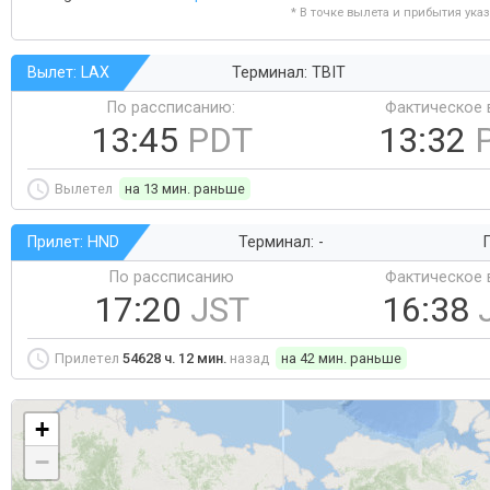
* В точке вылета и прибытия ука
Вылет: LAX
Терминал: TBIT
По рассписанию:
Фактическое 
13:45
PDT
13:32
Вылетел
на 13 мин. раньше
Прилет: HND
Терминал: -
Г
По рассписанию
Фактическое 
17:20
JST
16:38
Прилетел
54628 ч. 12 мин.
назад
на 42 мин. раньше
+
−