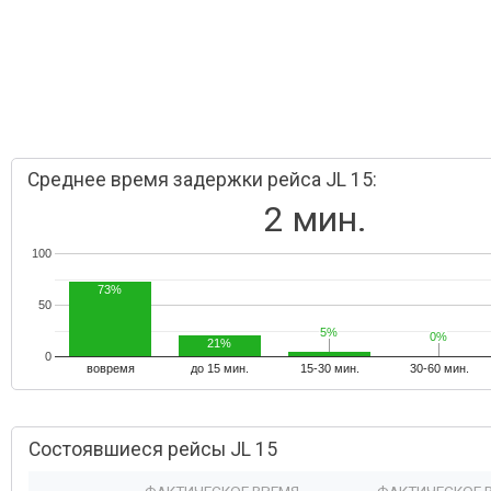
Среднее время задержки рейса JL 15:
2 мин.
100
73%
50
5%
5%
0%
0%
21%
0
вовремя
до 15 мин.
15-30 мин.
30-60 мин.
Состоявшиеся рейсы JL 15