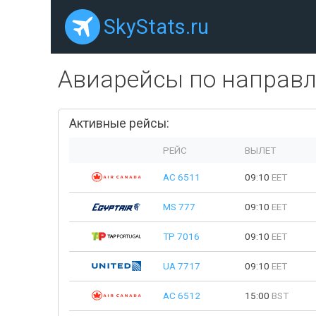
SkyStats.ru
Авиарейсы по направ
Активные рейсы:
РЕЙС
ВЫЛЕТ
AC 6511
09:10
EET
MS 777
09:10
EET
TP 7016
09:10
EET
UA 7717
09:10
EET
AC 6512
15:00
BST