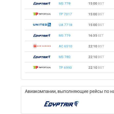
MS 778
15:00
BST
TP 7017
15:00
BST
UA 7718
15:00
BST
MS 779
16:35
EET
AC 6510
22:10
BST
MS 780
22:10
BST
TP 6993
22:10
BST
Авиакомпании, выполняющие рейсы по н