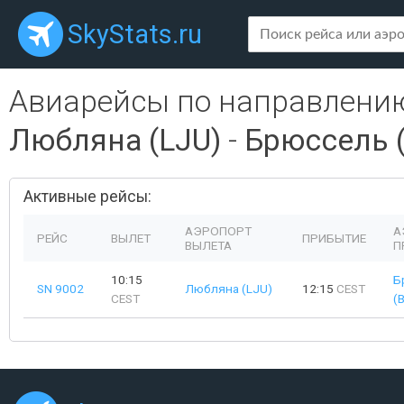
SkyStats.ru
Авиарейсы по направлени
Любляна (LJU)
-
Брюссель 
Активные рейсы:
АЭРОПОРТ
А
РЕЙС
ВЫЛЕТ
ПРИБЫТИЕ
ВЫЛЕТА
П
10:15
Б
SN 9002
Любляна (LJU)
12:15
CEST
CEST
(