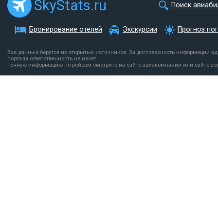
SkyStats.ru
Поиск авиаби
Бронирование отелей
Экскурсии
Прогноз по
Все данные берутся из открытых источников. За достоверность информации а
портала ответственность не несет.
Точную информацию по рейсам смотрите на сайте авиакомпании или сайте аэ