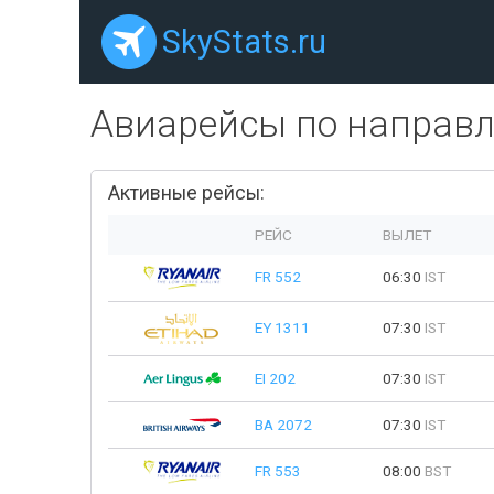
SkyStats.ru
Авиарейсы по направ
Активные рейсы:
РЕЙС
ВЫЛЕТ
FR 552
06:30
IST
EY 1311
07:30
IST
EI 202
07:30
IST
BA 2072
07:30
IST
FR 553
08:00
BST