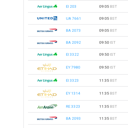
EI 203
09:05
BST
UA 7661
09:05
BST
BA 2073
09:05
BST
BA 2092
09:50
IST
EI 3322
09:50
IST
EY 7980
09:50
IST
EI 3323
11:35
BST
EY 1314
11:35
BST
RE 3323
11:35
BST
BA 2093
11:35
BST