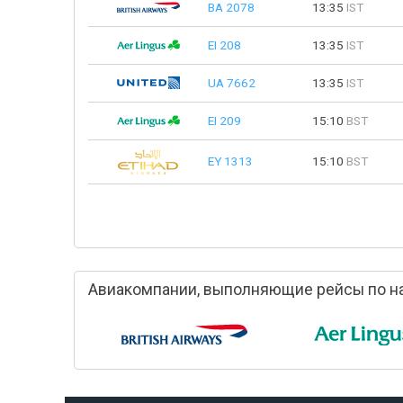
BA 2078
13:35
IST
EI 208
13:35
IST
UA 7662
13:35
IST
EI 209
15:10
BST
EY 1313
15:10
BST
Авиакомпании, выполняющие рейсы по н