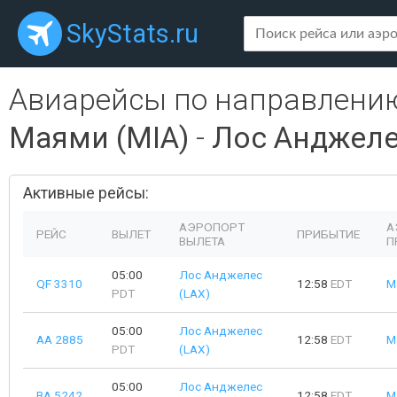
SkyStats.ru
Авиарейсы по направлени
Маями (MIA)
-
Лос Анджеле
Активные рейсы:
АЭРОПОРТ
А
РЕЙС
ВЫЛЕТ
ПРИБЫТИЕ
ВЫЛЕТА
П
05:00
Лос Анджелес
QF 3310
12:58
EDT
М
PDT
(LAX)
05:00
Лос Анджелес
AA 2885
12:58
EDT
М
PDT
(LAX)
05:00
Лос Анджелес
BA 5242
12:58
EDT
М