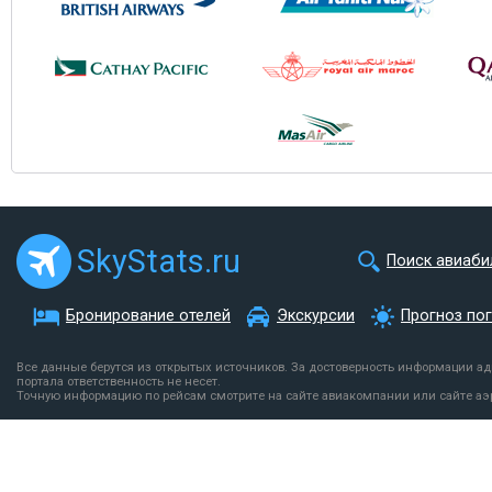
SkyStats.ru
Поиск авиаби
Бронирование отелей
Экскурсии
Прогноз по
Все данные берутся из открытых источников. За достоверность информации а
портала ответственность не несет.
Точную информацию по рейсам смотрите на сайте авиакомпании или сайте аэ