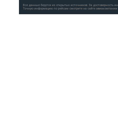
Все данные берутся из открытых источников. За достоверность и
Точную информацию по рейсам смотрите на сайте авиакомпании 