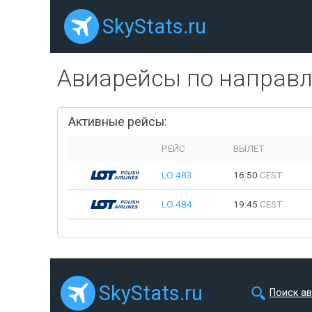
SkyStats.ru
Авиарейсы по направ
Активные рейсы:
РЕЙС
ВЫЛЕТ
LO 483
16:50
CEST
LO 484
19:45
CEST
SkyStats.ru
Поиск а