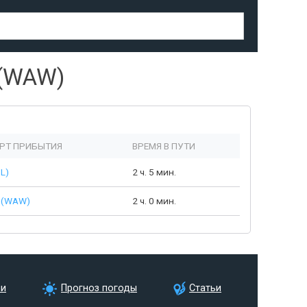
(WAW)
РТ ПРИБЫТИЯ
ВРЕМЯ В ПУТИ
L)
2 ч. 5 мин.
 (WAW)
2 ч. 0 мин.
ии
Прогноз погоды
Статьи