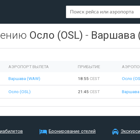
лению
Осло (OSL)
-
Варшава 
АЭРОПОРТ ВЫЛЕТА
ПРИБЫТИЕ
АЭРОПО
Варшава (WAW)
18:55
CEST
Осло (OS
Осло (OSL)
21:45
CEST
Варшава
виабилетов
Бронирование отелей
Экскурс