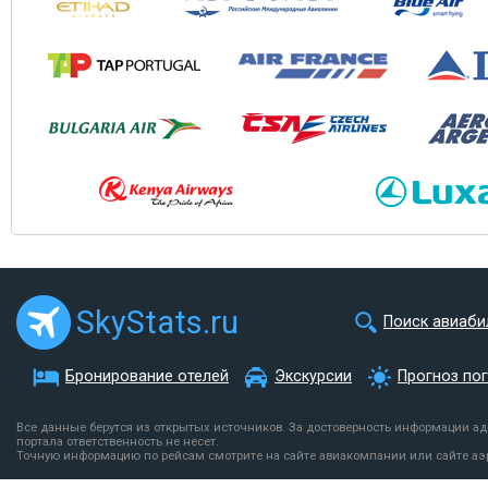
SkyStats.ru
Поиск авиаби
Бронирование отелей
Экскурсии
Прогноз по
Все данные берутся из открытых источников. За достоверность информации а
портала ответственность не несет.
Точную информацию по рейсам смотрите на сайте авиакомпании или сайте аэ