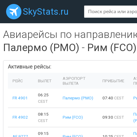
SkyStats.ru
Авиарейсы по направлени
Палермо (PMO)
-
Рим (FCO)
Активные рейсы:
АЭРОПОРТ
А
РЕЙС
ВЫЛЕТ
ПРИБЫТИЕ
ВЫЛЕТА
П
06:25
FR 4901
Палермо (PMO)
07:40
CEST
Р
CEST
08:15
П
FR 4902
Рим (FCO)
09:30
CEST
CEST
(
09:15
П
AF 9777
Рим (FCO)
10:25
CEST