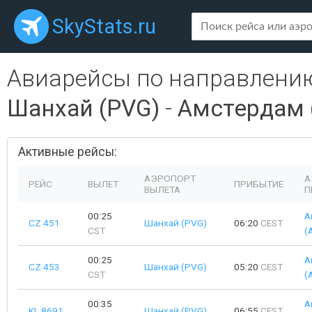
SkyStats.ru
Авиарейсы по направлени
Шанхай (PVG)
-
Амстердам 
Активные рейсы:
АЭРОПОРТ
А
РЕЙС
ВЫЛЕТ
ПРИБЫТИЕ
ВЫЛЕТА
П
00:25
А
CZ 451
Шанхай (PVG)
06:20
CEST
CST
(
00:25
А
CZ 453
Шанхай (PVG)
05:20
CEST
CST
(
00:35
А
KL 8691
Шанхай (PVG)
06:55
CEST