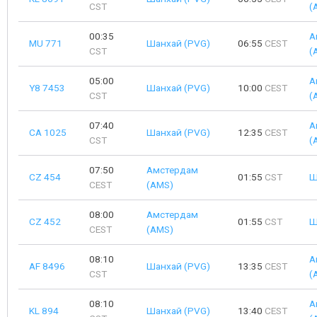
CST
(
00:35
А
MU 771
Шанхай (PVG)
06:55
CEST
CST
(
05:00
А
Y8 7453
Шанхай (PVG)
10:00
CEST
CST
(
07:40
А
CA 1025
Шанхай (PVG)
12:35
CEST
CST
(
07:50
Амстердам
CZ 454
01:55
CST
Ш
CEST
(AMS)
08:00
Амстердам
CZ 452
01:55
CST
Ш
CEST
(AMS)
08:10
А
AF 8496
Шанхай (PVG)
13:35
CEST
CST
(
08:10
А
KL 894
Шанхай (PVG)
13:40
CEST