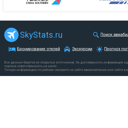
SkyStats.ru
Поиск авиаби
Бронирование отелей
Экскурсии
Прогноз по
Все данные берутся из открытых источников. За достоверность информации а
портала ответственность не несет.
Точную информацию по рейсам смотрите на сайте авиакомпании или сайте аэ