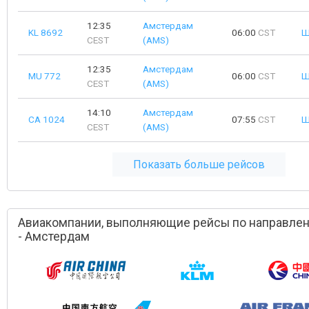
12:35
Амстердам
KL 8692
06:00
CST
Ш
CEST
(AMS)
12:35
Амстердам
MU 772
06:00
CST
Ш
CEST
(AMS)
14:10
Амстердам
CA 1024
07:55
CST
Ш
CEST
(AMS)
Показать больше рейсов
Авиакомпании, выполняющие рейсы по направле
- Амстердам