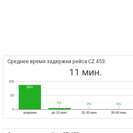
Среднее время задержки рейса CZ 453:
11 мин.
100
88%
50
5%
5%
0%
0%
0%
0%
0
вовремя
до 15 мин.
15-30 мин.
30-60 мин.