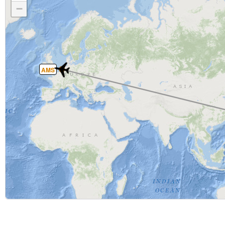
−
AMS