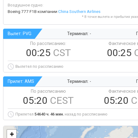
Воздушное судно:
Boeing 777 F1B компании
China Southern Airlines
* В точке вылета и прибытия ука
Вылет: PVG
Терминал: -
Г
По рассписанию:
Фактическое 
00:25
CST
00:25
Вылетел по рассписанию
Прилет: AMS
Терминал: -
Г
По рассписанию
Фактическое 
05:20
CEST
05:20
C
Прилетел
54640 ч. 46 мин.
назад по рассписанию
+