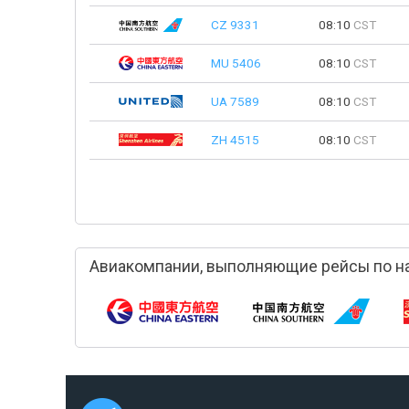
CZ 9331
08:10
CST
MU 5406
08:10
CST
UA 7589
08:10
CST
ZH 4515
08:10
CST
Авиакомпании, выполняющие рейсы по н