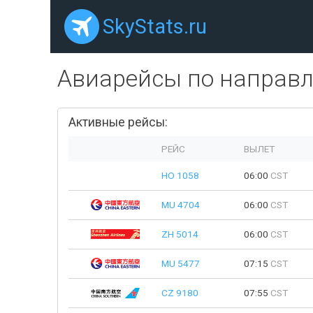
SkyStats.ru
Авиарейсы по направ
Активные рейсы:
РЕЙС
ВЫЛЕТ
HO 1058
06:00
CST
MU 4704
06:00
CST
ZH 5014
06:00
CST
MU 5477
07:15
CST
CZ 9180
07:55
CST