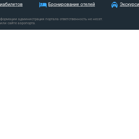
виабилетов
Бронирование отелей
Экскурс
нформации администрация портала ответственность не несет.
или сайте аэропорта.