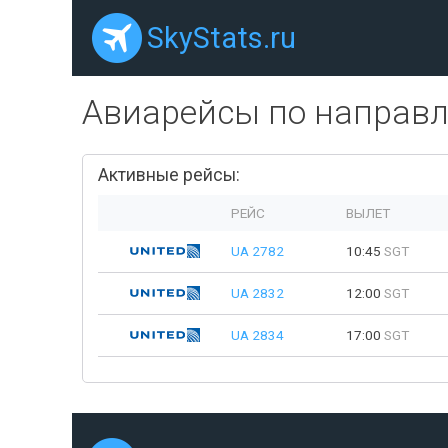
SkyStats.ru
Авиарейсы по направ
Активные рейсы:
РЕЙС
ВЫЛЕТ
UA 2782
10:45
SGT
UA 2832
12:00
SGT
UA 2834
17:00
SGT