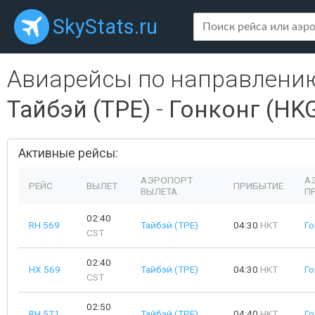
SkyStats.ru
Авиарейсы по направлени
Тайбэй (TPE)
-
Гонконг (HK
Активные рейсы:
АЭРОПОРТ
А
РЕЙС
ВЫЛЕТ
ПРИБЫТИЕ
ВЫЛЕТА
П
02:40
RH 569
Тайбэй (TPE)
04:30
HKT
Го
CST
02:40
HX 569
Тайбэй (TPE)
04:30
HKT
Го
CST
02:50
RH 571
Тайбэй (TPE)
04:40
HKT
Го