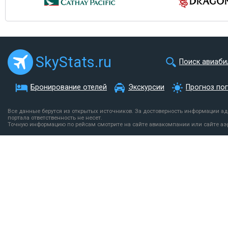
SkyStats.ru
Поиск авиаби
Бронирование отелей
Экскурсии
Прогноз по
Все данные берутся из открытых источников. За достоверность информации а
портала ответственность не несет.
Точную информацию по рейсам смотрите на сайте авиакомпании или сайте аэ