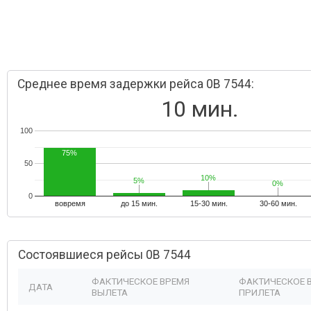
Среднее время задержки рейса 0B 7544:
10 мин.
100
75%
50
10%
10%
5%
5%
0%
0%
0
вовремя
до 15 мин.
15-30 мин.
30-60 мин.
Состоявшиеся рейсы 0B 7544
ФАКТИЧЕСКОЕ ВРЕМЯ
ФАКТИЧЕСКОЕ 
ДАТА
ВЫЛЕТА
ПРИЛЕТА