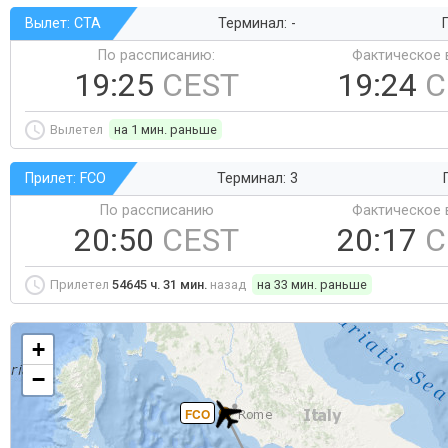
Вылет: CTA
Терминал: -
Г
По рассписанию:
Фактическое 
19:25
CEST
19:24
C
Вылетел
на 1 мин. раньше
Прилет: FCO
Терминал: 3
По рассписанию
Фактическое 
20:50
CEST
20:17
C
Прилетел
54645 ч. 31 мин.
назад
на 33 мин. раньше
+
−
FCO