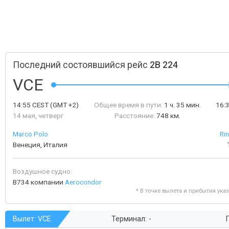
Последний состоявшийся рейс
2B 224
VCE
14:55
CEST
(GMT +2)
Общее время в пути:
1 ч. 35 мин.
16:
14 мая, четверг
Расстояние:
748 км.
Marco Polo
Ri
Венеция, Италия
Воздушное судно:
B734 компании
Aerocondor
* В точке вылета и прибытия ука
Вылет: VCE
Терминал: -
Г