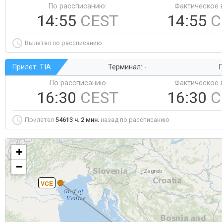
По рассписанию:
Фактическое 
14:55
CEST
14:55
C
Вылетел по рассписанию
Прилет: TIA
Терминал: -
Г
По рассписанию
Фактическое 
16:30
CEST
16:30
C
Прилетел
54613 ч. 2 мин.
назад по рассписанию
+
−
VCE