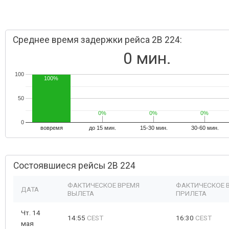
Среднее время задержки рейса 2B 224:
0 мин.
100
100%
50
0%
0%
0%
0%
0%
0%
0
вовремя
до 15 мин.
15-30 мин.
30-60 мин.
Состоявшиеся рейсы 2B 224
ФАКТИЧЕСКОЕ ВРЕМЯ
ФАКТИЧЕСКОЕ 
ДАТА
ВЫЛЕТА
ПРИЛЕТА
Чт. 14
14:55
CEST
16:30
CEST
мая