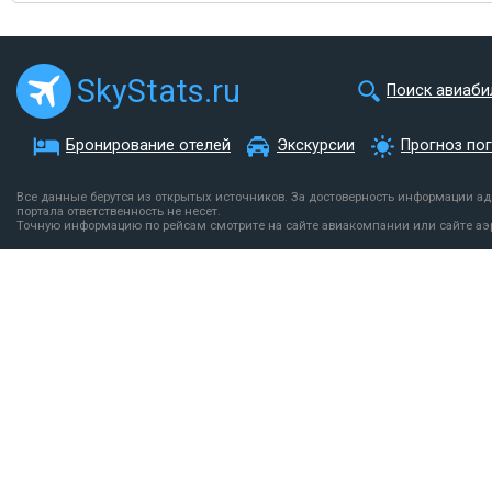
SkyStats.ru
Поиск авиаби
Бронирование отелей
Экскурсии
Прогноз по
Все данные берутся из открытых источников. За достоверность информации а
портала ответственность не несет.
Точную информацию по рейсам смотрите на сайте авиакомпании или сайте аэ