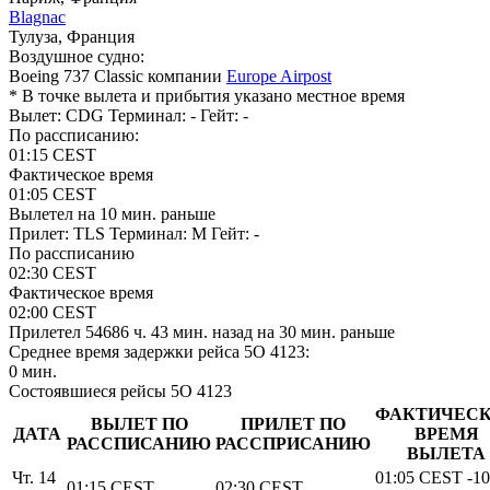
Blagnac
Тулуза, Франция
Воздушное судно:
Boeing 737 Classic компании
Europe Airpost
* В точке вылета и прибытия указано местное время
Вылет: CDG
Терминал: -
Гейт: -
По рассписанию:
01:15
CEST
Фактическое время
01:05
CEST
Вылетел
на 10 мин. раньше
Прилет: TLS
Терминал: M
Гейт: -
По рассписанию
02:30
CEST
Фактическое время
02:00
CEST
Прилетел
54686 ч. 43 мин.
назад
на 30 мин. раньше
Среднее время задержки рейса 5O 4123:
0 мин.
Состоявшиеся рейсы 5O 4123
ФАКТИЧЕС
ВЫЛЕТ ПО
ПРИЛЕТ ПО
ДАТА
ВРЕМЯ
РАССПИСАНИЮ
РАССПРИСАНИЮ
ВЫЛЕТА
Чт. 14
01:05
CEST
-10
01:15
CEST
02:30
CEST