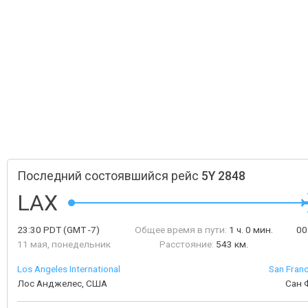
Последний состоявшийся рейс
5Y 2848
LAX
23:30
PDT
(GMT -7)
Общее время в пути:
1 ч. 0 мин.
00
11 мая, понедельник
Расстояние:
543 км.
Los Angeles International
San Franc
Лос Анджелес, США
Сан 