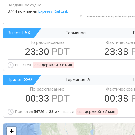
Воздушное судно:
B744 компании
Express Rail Link
* В точке вылета и прибытия ука
Вылет: LAX
Терминал: -
Г
По рассписанию:
Фактическое 
23:30
PDT
23:38
Вылетел
c задержкой в 8 мин.
Прилет: SFO
Терминал: A
По рассписанию
Фактическое 
00:33
PDT
00:38
Прилетел
54726 ч. 33 мин.
назад
c задержкой в 5 мин.
+