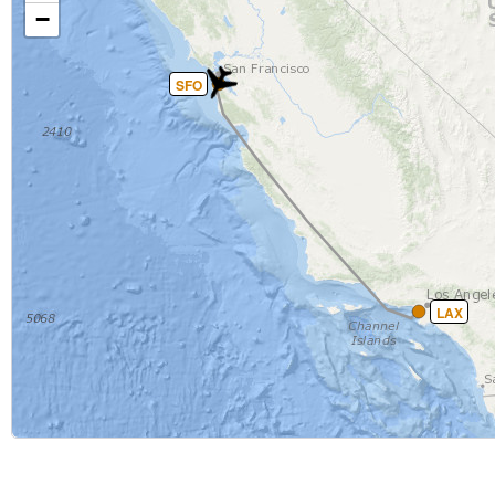
−
SFO
LAX