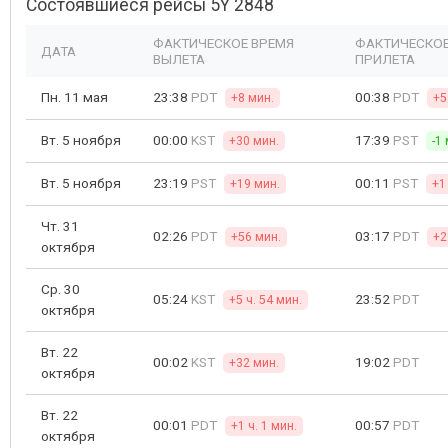
Состоявшиеся рейсы 5Y 2848
ФАКТИЧЕСКОЕ ВРЕМЯ
ФАКТИЧЕСКОЕ
ДАТА
ВЫЛЕТА
ПРИЛЕТА
Пн. 11 мая
23:38
PDT
00:38
PDT
+8 мин.
+5
Вт. 5 ноября
00:00
KST
17:39
PST
+30 мин.
-1
Вт. 5 ноября
23:19
PST
00:11
PST
+19 мин.
+1
Чт. 31
02:26
PDT
03:17
PDT
+56 мин.
+2
октября
Ср. 30
05:24
KST
23:52
PDT
+5 ч. 54 мин.
октября
Вт. 22
00:02
KST
19:02
PDT
+32 мин.
октября
Вт. 22
00:01
PDT
00:57
PDT
+1 ч. 1 мин.
октября