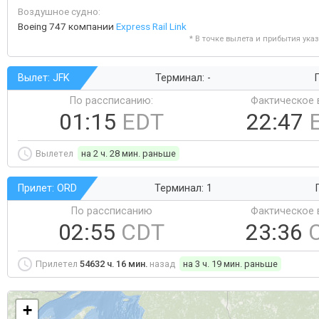
Воздушное судно:
Boeing 747 компании
Express Rail Link
* В точке вылета и прибытия ука
Вылет: JFK
Терминал: -
Г
По рассписанию:
Фактическое 
01:15
EDT
22:47
Вылетел
на 2 ч. 28 мин. раньше
Прилет: ORD
Терминал: 1
По рассписанию
Фактическое 
02:55
CDT
23:36
Прилетел
54632 ч. 16 мин.
назад
на 3 ч. 19 мин. раньше
+