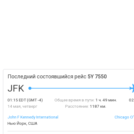
Последний состоявшийся рейс
5Y 7550
JFK
01:15
EDT
(GMT -4)
Общее время в пути:
1 ч. 49 мин.
02
14 мая, четверг
Расстояние:
1187 км.
John F Kennedy International
Chicago O'
Нью Йорк, США