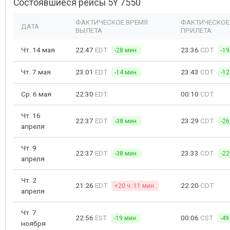
Состоявшиеся рейсы 5Y 7550
ФАКТИЧЕСКОЕ ВРЕМЯ
ФАКТИЧЕСКОЕ
ДАТА
ВЫЛЕТА
ПРИЛЕТА
Чт. 14 мая
22:47
EDT
23:36
CDT
-28 мин.
-19
Чт. 7 мая
23:01
EDT
23:43
CDT
-14 мин.
-12
Ср. 6 мая
22:30
EDT
00:10
CDT
Чт. 16
22:37
EDT
23:29
CDT
-38 мин.
-26
апреля
Чт. 9
22:37
EDT
23:33
CDT
-38 мин.
-22
апреля
Чт. 2
21:26
EDT
22:20
CDT
+20 ч. 11 мин.
апреля
Чт. 7
22:56
EST
00:06
CST
-19 мин.
-49
ноября