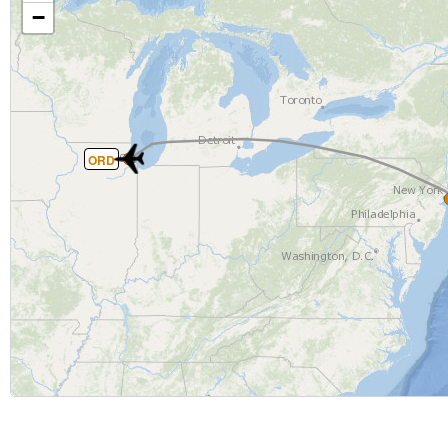
−
ORD