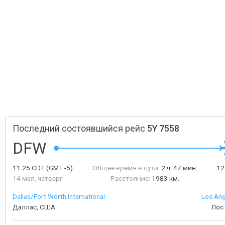
Последний состоявшийся рейс
5Y 7558
DFW
11:25
CDT
(GMT -5)
Общее время в пути:
2 ч. 47 мин.
12
14 мая, четверг
Расстояние:
1983 км.
Dallas/Fort Worth International
Los Ang
Даллас, США
Лос