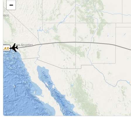
−
LAX