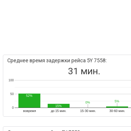
Среднее время задержки рейса 5Y 7558:
31 мин.
100
50
52%
5%
5%
0%
0%
15%
0
вовремя
до 15 мин.
15-30 мин.
30-60 мин.