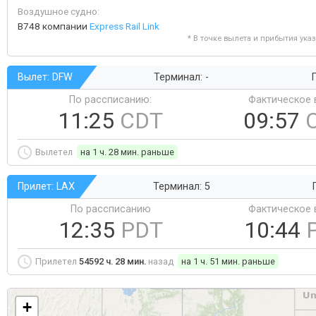
Воздушное судно:
B748 компании
Express Rail Link
* В точке вылета и прибытия ука
Вылет: DFW
Терминал: -
Г
По рассписанию:
Фактическое 
11:25
CDT
09:57
Вылетел
на 1 ч. 28 мин. раньше
Прилет: LAX
Терминал: 5
По рассписанию
Фактическое 
12:35
PDT
10:44
Прилетел
54592 ч. 28 мин.
назад
на 1 ч. 51 мин. раньше
+