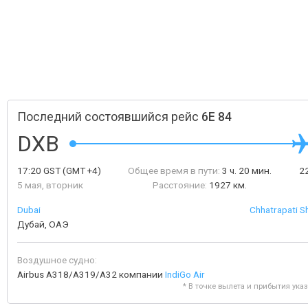
Последний состоявшийся рейс
6E 84
DXB
17:20
GST
(GMT +4)
Общее время в пути:
3 ч. 20 мин.
2
5 мая, вторник
Расстояние:
1927 км.
Dubai
Chhatrapati Sh
Дубай, ОАЭ
Воздушное судно:
Airbus A318/A319/A32 компании
IndiGo Air
* В точке вылета и прибытия ука