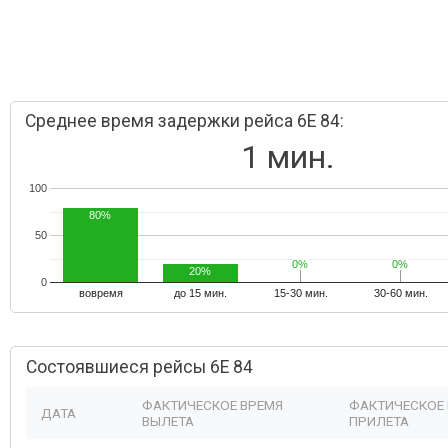
Среднее время задержки рейса 6E 84:
1 мин.
100
80%
50
0%
0%
0%
0%
20%
0
вовремя
до 15 мин.
15-30 мин.
30-60 мин.
Состоявшиеся рейсы 6E 84
ФАКТИЧЕСКОЕ ВРЕМЯ
ФАКТИЧЕСКОЕ
ДАТА
ВЫЛЕТА
ПРИЛЕТА