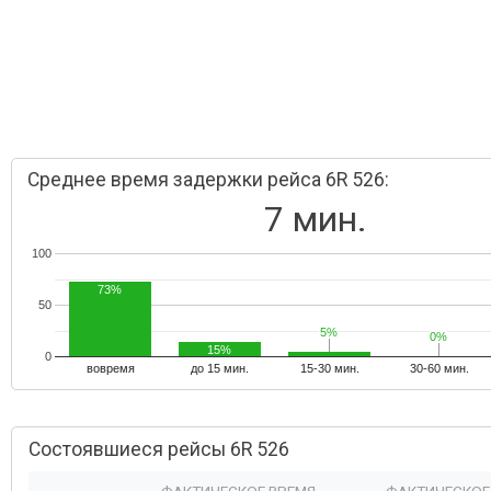
Среднее время задержки рейса 6R 526:
7 мин.
100
73%
50
5%
5%
0%
0%
15%
0
вовремя
до 15 мин.
15-30 мин.
30-60 мин.
Состоявшиеся рейсы 6R 526