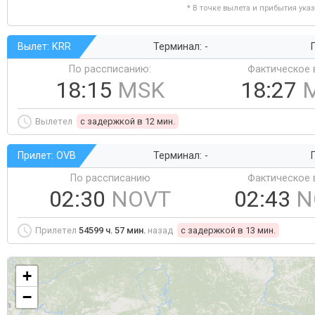
* В точке вылета и прибытия ука
Вылет: KRR
Терминал: -
Г
По рассписанию:
Фактическое 
18:15
MSK
18:27
Вылетел
c задержкой в 12 мин.
Прилет: OVB
Терминал: -
Г
По рассписанию
Фактическое 
02:30
NOVT
02:43
N
Прилетел
54599 ч. 57 мин.
назад
c задержкой в 13 мин.
+
−