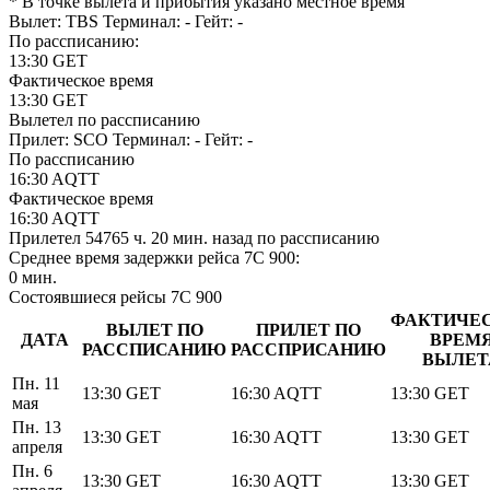
* В точке вылета и прибытия указано местное время
Вылет: TBS
Терминал: -
Гейт: -
По рассписанию:
13:30
GET
Фактическое время
13:30
GET
Вылетел по рассписанию
Прилет: SCO
Терминал: -
Гейт: -
По рассписанию
16:30
AQTT
Фактическое время
16:30
AQTT
Прилетел
54765 ч. 20 мин.
назад по рассписанию
Среднее время задержки рейса 7C 900:
0 мин.
Состоявшиеся рейсы 7C 900
ФАКТИЧЕ
ВЫЛЕТ ПО
ПРИЛЕТ ПО
ДАТА
ВРЕМ
РАССПИСАНИЮ
РАССПРИСАНИЮ
ВЫЛЕТ
Пн. 11
13:30
GET
16:30
AQTT
13:30
GET
мая
Пн. 13
13:30
GET
16:30
AQTT
13:30
GET
апреля
Пн. 6
13:30
GET
16:30
AQTT
13:30
GET