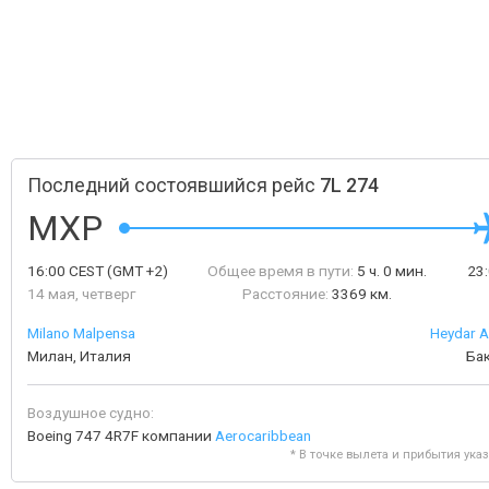
Последний состоявшийся рейс
7L 274
MXP
16:00
CEST
(GMT +2)
Общее время в пути:
5 ч. 0 мин.
23
14 мая, четверг
Расстояние:
3369 км.
Milano Malpensa
Heydar Al
Милан, Италия
Ба
Воздушное судно:
Boeing 747 4R7F компании
Aerocaribbean
* В точке вылета и прибытия ука