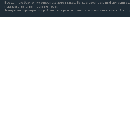
Все данные берутся из открытых источников. За достоверность информации а
портала ответственность не несет.
Точную информацию по рейсам смотрите на сайте авиакомпании или сайте аэ