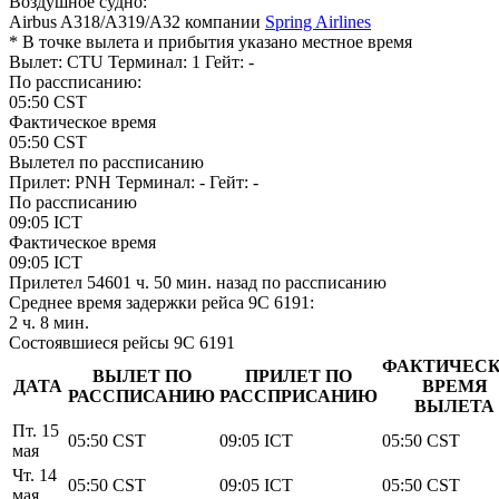
Воздушное судно:
Airbus A318/A319/A32 компании
Spring Airlines
* В точке вылета и прибытия указано местное время
Вылет: CTU
Терминал: 1
Гейт: -
По рассписанию:
05:50
CST
Фактическое время
05:50
CST
Вылетел по рассписанию
Прилет: PNH
Терминал: -
Гейт: -
По рассписанию
09:05
ICT
Фактическое время
09:05
ICT
Прилетел
54601 ч. 50 мин.
назад по рассписанию
Среднее время задержки рейса 9C 6191:
2 ч. 8 мин.
Состоявшиеся рейсы 9C 6191
ФАКТИЧЕС
ВЫЛЕТ ПО
ПРИЛЕТ ПО
ДАТА
ВРЕМЯ
РАССПИСАНИЮ
РАССПРИСАНИЮ
ВЫЛЕТА
Пт. 15
05:50
CST
09:05
ICT
05:50
CST
мая
Чт. 14
05:50
CST
09:05
ICT
05:50
CST
мая