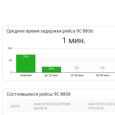
Среднее время задержки рейса 9C 8836:
1 мин.
100
75%
50
0%
0%
0%
0%
25%
0
вовремя
до 15 мин.
15-30 мин.
30-60 мин.
Состоявшиеся рейсы 9C 8836
ФАКТИЧЕСКОЕ ВРЕМЯ
ФАКТИЧЕСКОЕ 
ДАТА
ВЫЛЕТА
ПРИЛЕТА