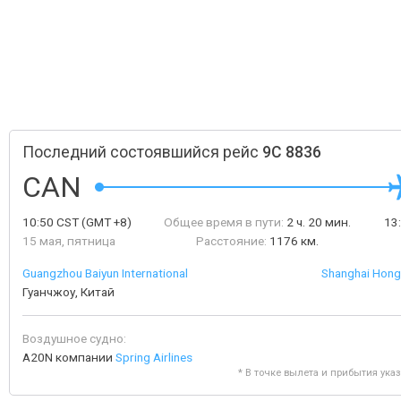
Последний состоявшийся рейс
9C 8836
CAN
10:50
CST
(GMT +8)
Общее время в пути:
2 ч. 20 мин.
13
15 мая, пятница
Расстояние:
1176 км.
Guangzhou Baiyun International
Shanghai Hongq
Гуанчжоу, Китай
Воздушное судно:
A20N компании
Spring Airlines
* В точке вылета и прибытия ука