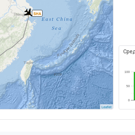
SHA
Сред
100
50
0
Leaflet