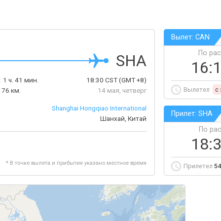
Вылет: CAN
По ра
SHA
16:
:
1 ч. 41 мин.
18:30
CST
(GMT +8)
Вылетел
c
176 км.
14 мая, четверг
Shanghai Hongqiao International
Прилет: SHA
Шанхай, Китай
По ра
18:
* В точке вылета и прибытия указано местное время
Прилетел
54