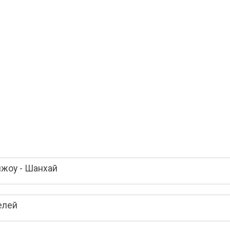
чжоу - Шанхай
елей