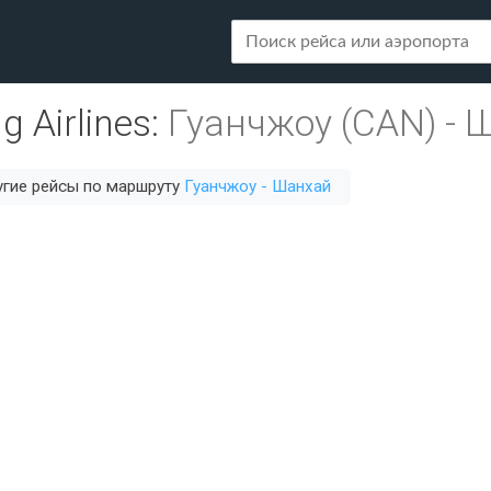
g Airlines
:
Гуанчжоу (CAN)
-
Ш
гие рейсы по маршруту
Гуанчжоу - Шанхай