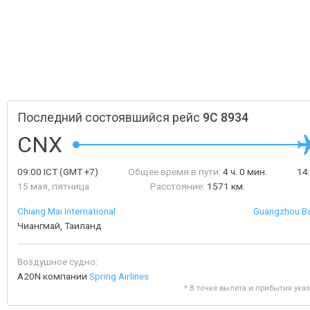
Последний состоявшийся рейс
9C 8934
CNX
09:00
ICT
(GMT +7)
Общее время в пути:
4 ч. 0 мин.
14
15 мая, пятница
Расстояние:
1571 км.
Chiang Mai International
Guangzhou Bai
Чиангмай, Таиланд
Воздушное судно:
A20N компании
Spring Airlines
* В точке вылета и прибытия ука