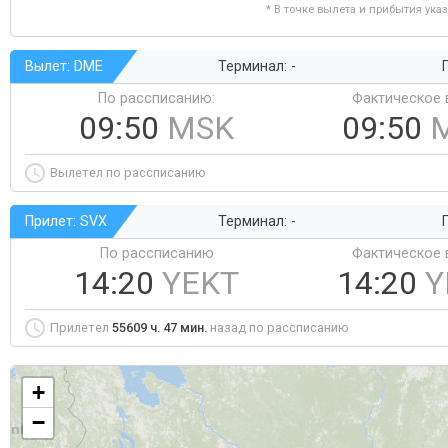
* В точке вылета и прибытия ука
Вылет: DME
Терминал: -
Г
По рассписанию:
Фактическое 
09:50
MSK
09:50
Вылетел по рассписанию
Прилет: SVX
Терминал: -
Г
По рассписанию
Фактическое 
14:20
YEKT
14:20
Y
Прилетел
55609 ч. 47 мин.
назад по рассписанию
+
−