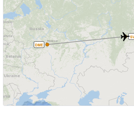
S
DME