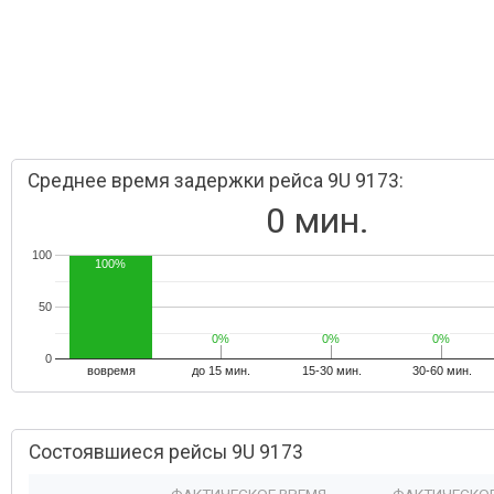
Среднее время задержки рейса 9U 9173:
0 мин.
100
100%
50
0%
0%
0%
0%
0%
0%
0
вовремя
до 15 мин.
15-30 мин.
30-60 мин.
Состоявшиеся рейсы 9U 9173