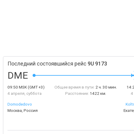
Последний состоявшийся рейс
9U 9173
DME
09:50
MSK
(GMT +3)
Общее время в пути:
2 ч. 30 мин.
14:
4 апреля, суббота
Расстояние:
1422 км.
4
Domodedovo
Kolt
Москва, Россия
Екате