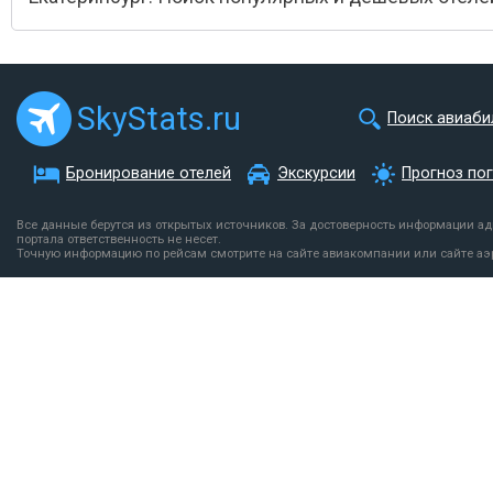
SkyStats.ru
Поиск авиаби
Бронирование отелей
Экскурсии
Прогноз по
Все данные берутся из открытых источников. За достоверность информации а
портала ответственность не несет.
Точную информацию по рейсам смотрите на сайте авиакомпании или сайте аэ