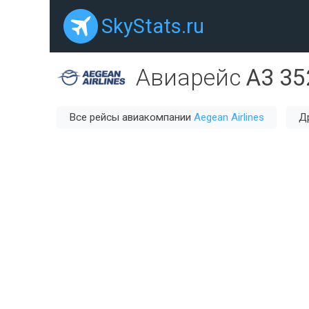
SkyStats.ru
Авиарейс
A3 35
Все рейсы авиакомпании
Aegean Airlines
Д