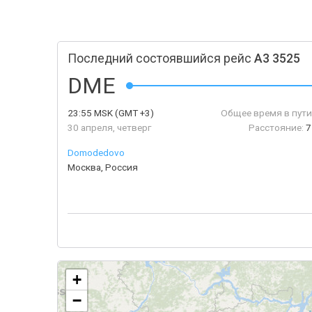
Последний состоявшийся рейс
A3 3525
DME
23:55
MSK
(GMT +3)
Общее время в пути
30 апреля, четверг
Расстояние:
7
Domodedovo
Москва, Россия
+
−