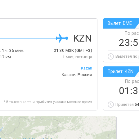
Вылет: DME
По ра
KZN
23:
:
1 ч. 35 мин.
01:30
MSK
(GMT +3)
Вылетел по
17 км.
1 мая, пятница
Kazan
Прилет: KZN
Казань, Россия
По ра
01:
* В точке вылета и прибытия указано местное время
Прилетел
54