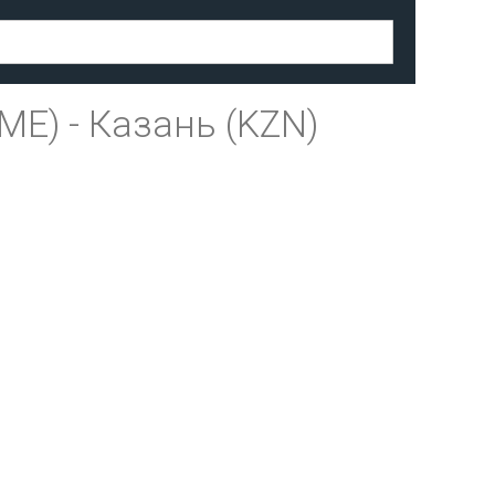
ME)
-
Казань (KZN)