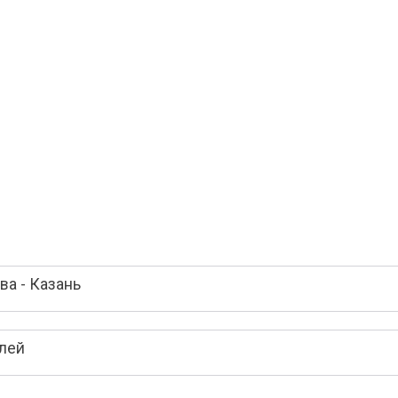
а - Казань
елей