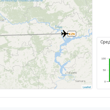
KZN
Сред
100
50
0
Leaflet