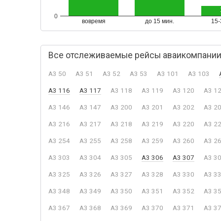
0
вовремя
до 15 мин.
15-
Все отслеживаемые рейсы аваикомпании A
A3 50
A3 51
A3 52
A3 53
A3 101
A3 103
A3 116
A3 117
A3 118
A3 119
A3 120
A3 1
A3 146
A3 147
A3 200
A3 201
A3 202
A3 2
A3 216
A3 217
A3 218
A3 219
A3 220
A3 2
A3 254
A3 255
A3 258
A3 259
A3 260
A3 2
A3 303
A3 304
A3 305
A3 306
A3 307
A3 3
A3 325
A3 326
A3 327
A3 328
A3 330
A3 3
A3 348
A3 349
A3 350
A3 351
A3 352
A3 3
A3 367
A3 368
A3 369
A3 370
A3 371
A3 3