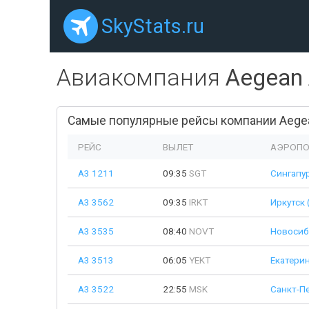
SkyStats.ru
Авиакомпания
Aegean 
Самые популярные рейсы компании Aegean
РЕЙС
ВЫЛЕТ
АЭРОПО
A3 1211
09:35
SGT
Сингапур
A3 3562
09:35
IRKT
Иркутск 
A3 3535
08:40
NOVT
Новосиб
A3 3513
06:05
YEKT
Екатерин
A3 3522
22:55
MSK
Санкт-Пе