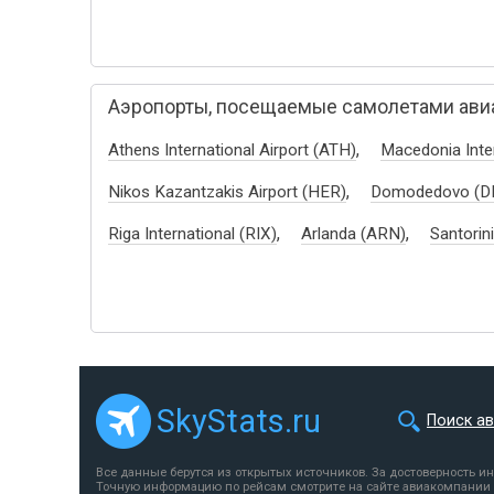
Аэропорты, посещаемые самолетами авиак
,
Athens International Airport (ATH)
Macedonia Inte
,
Nikos Kazantzakis Airport (HER)
Domodedovo (D
,
,
Riga International (RIX)
Arlanda (ARN)
Santorini
SkyStats.ru
Поиск а
Все данные берутся из открытых источников. За достоверность и
Точную информацию по рейсам смотрите на сайте авиакомпании 