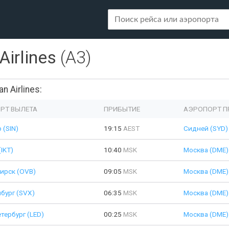
Airlines
(A3)
 Airlines:
РТ ВЫЛЕТА
ПРИБЫТИЕ
АЭРОПОРТ П
 (SIN)
19:15
AEST
Сидней (SYD)
(IKT)
10:40
MSK
Москва (DME)
ирск (OVB)
09:05
MSK
Москва (DME)
бург (SVX)
06:35
MSK
Москва (DME)
тербург (LED)
00:25
MSK
Москва (DME)