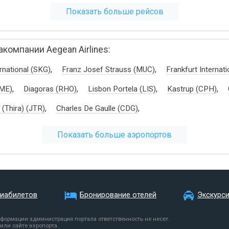
Показать больше рейсов
омпании Aegean Airlines:
,
,
rnational (SKG)
Franz Josef Strauss (MUC)
Frankfurt Internati
,
,
,
,
ME)
Diagoras (RHO)
Lisbon Portela (LIS)
Kastrup (CPH)
,
,
 (Thira) (JTR)
Charles De Gaulle (CDG)
Показать больше аэропортов
виабилетов
Бронирование отелей
Экскурс
нформации администрация портала ответственность не несет.
или сайте аэропорта.