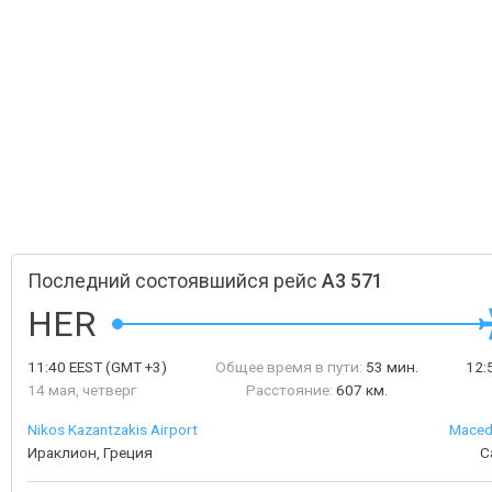
Последний состоявшийся рейс
A3 571
HER
11:40
EEST
(GMT +3)
Общее время в пути:
53 мин.
12:
14 мая, четверг
Расстояние:
607 км.
Nikos Kazantzakis Airport
Macedo
Ираклион, Греция
С