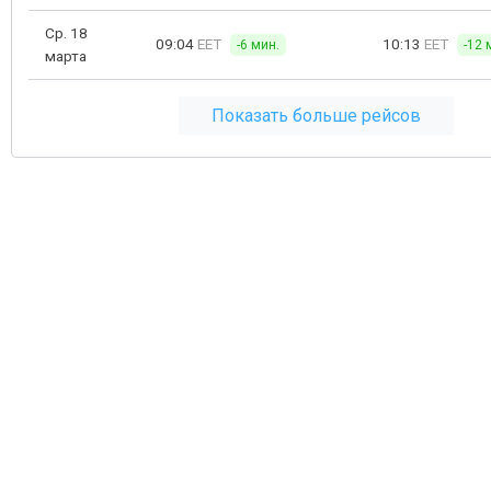
Ср. 18
09:04
EET
10:13
EET
-6 мин.
-12 
марта
Показать больше рейсов