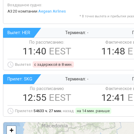
Воздушное судно:
A320 компании
Aegean Airlines
* В точке вылета и прибытия ука
Вылет: HER
Терминал: -
Г
По рассписанию:
Фактическое 
11:40
EEST
11:48
E
Вылетел
c задержкой в 8 мин.
Прилет: SKG
Терминал: -
Г
По рассписанию
Фактическое 
12:55
EEST
12:41
E
Прилетел
54633 ч. 27 мин.
назад
на 14 мин. раньше
+