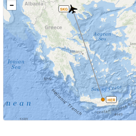
−
SKG
HER