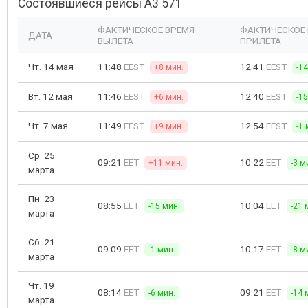
Состоявшиеся рейсы A3 571
ФАКТИЧЕСКОЕ ВРЕМЯ
ФАКТИЧЕСКОЕ
ДАТА
ВЫЛЕТА
ПРИЛЕТА
Чт. 14 мая
11:48
EEST
12:41
EEST
+8 мин.
-1
Вт. 12 мая
11:46
EEST
12:40
EEST
+6 мин.
-1
Чт. 7 мая
11:49
EEST
12:54
EEST
+9 мин.
-1 
Ср. 25
09:21
EET
10:22
EET
+11 мин.
-3 м
марта
Пн. 23
08:55
EET
10:04
EET
-15 мин.
-21 
марта
Сб. 21
09:09
EET
10:17
EET
-1 мин.
-8 м
марта
Чт. 19
08:14
EET
09:21
EET
-6 мин.
-14 
марта