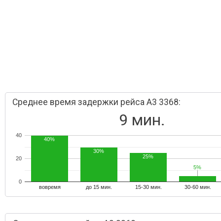
Среднее время задержки рейса A3 3368:
9 мин.
40
40%
30%
25%
20
5%
5%
0
вовремя
до 15 мин.
15-30 мин.
30-60 мин.