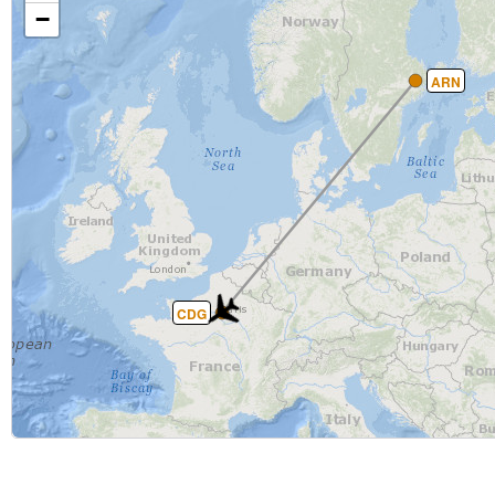
−
ARN
CDG